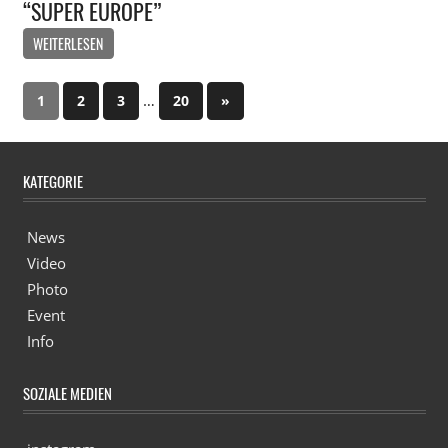
“SUPER EUROPE”
WEITERLESEN
…
1
2
3
20
Nächste
»
Beitragsnavigation
Beiträge
KATEGORIE
News
Video
Photo
Event
Info
SOZIALE MEDIEN