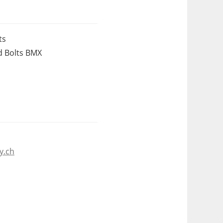
ts
d Bolts BMX
y.ch