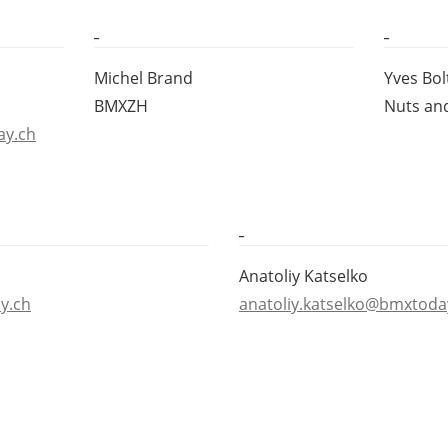
_
_
Michel Brand
Yves Bol
BMXZH
Nuts an
ay.ch
_
Anatoliy Katselko
y.ch
anatoliy.katselko@bmxtoda