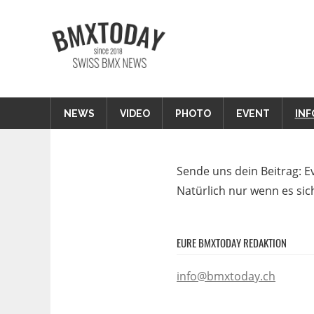
Zum
Inhalt
BMXTODAY
springen
BMX News Schweiz
NEWS
VIDEO
PHOTO
EVENT
INF
Sende uns dein
Beitrag: E
Natürlich nur wenn es sic
EURE BMXTODAY REDAKTION
info@bmxtoday.ch