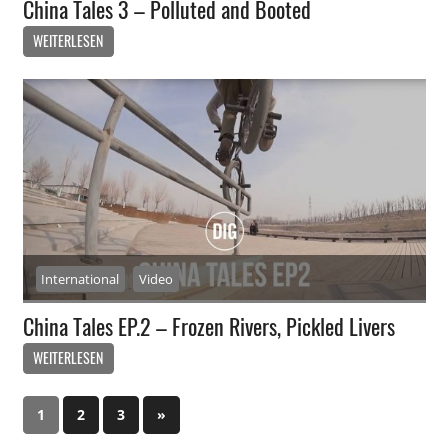
China Tales 3 – Polluted and Booted
WEITERLESEN
International
Video
China Tales EP.2 – Frozen Rivers, Pickled Livers
WEITERLESEN
1
2
3
Nächste
»
Beitragsnavigation
Beiträge