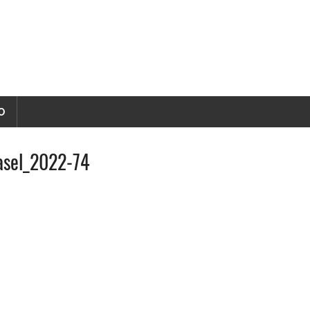
O
asel_2022-74