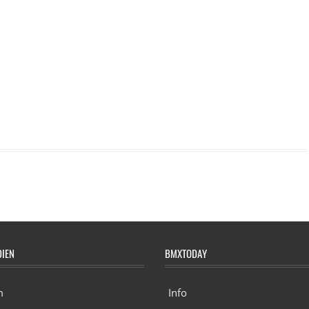
DIEN
BMXTODAY
m
Info