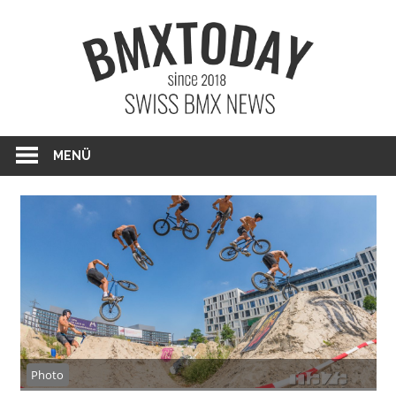
Zum
BMXTO
Inhalt
springen
BMX News Schweiz
MENÜ
Photo