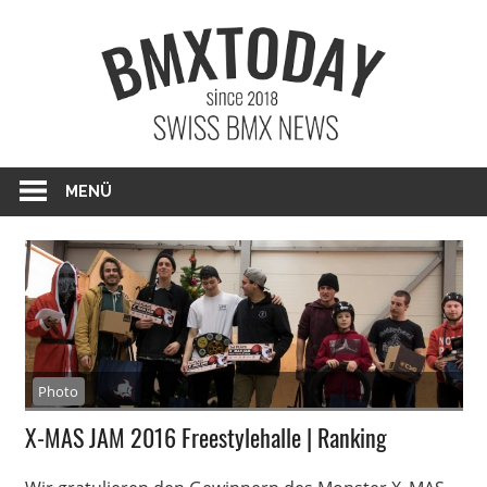
Zum
BMXTO
Inhalt
springen
BMX News Schweiz
MENÜ
Photo
X-MAS JAM 2016 Freestylehalle | Ranking