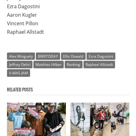
Ezra Dagostini
Aaron Kugler
Vincent Pillon
Raphael Allstadt
Alex Minguely
BMXTODAY
Ellis Oswald
Ezra Dagostini
Jeffrey Oehri
Matthias Hilber
Ranking
Raphael Allstadt
X-MAS JAM
RELATED POSTS