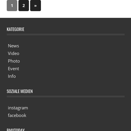
1
2
Nächste
»
Beitragsnavigation
Beiträge
KATEGORIE
News
Video
Photo
Event
Info
SOZIALE MEDIEN
instagram
facebook
BMXTODAY