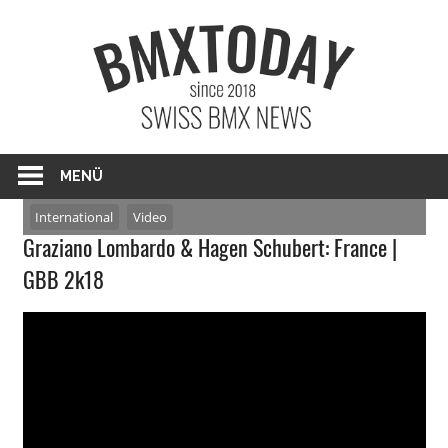
Zum
BMXTO
Inhalt
springen
BMX News Schweiz
MENÜ
International
Video
Graziano Lombardo & Hagen Schubert: France |
GBB 2k18