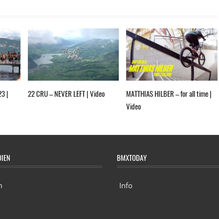
23 |
22 CRU – NEVER LEFT | Video
MATTHIAS HILBER – for all time |
Video
DIEN
BMXTODAY
m
Info