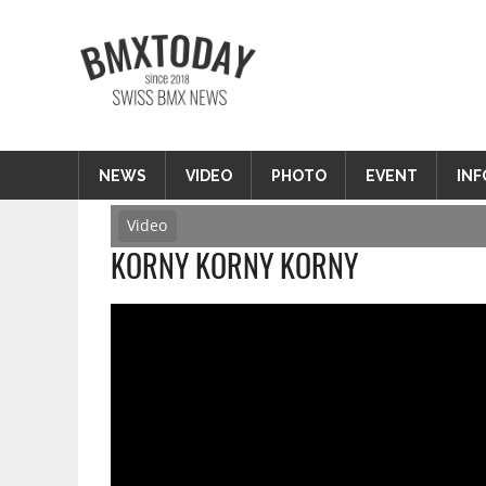
Zum
Inhalt
BMXTODAY
springen
BMX News Schweiz
NEWS
VIDEO
PHOTO
EVENT
INF
Video
KORNY KORNY KORNY