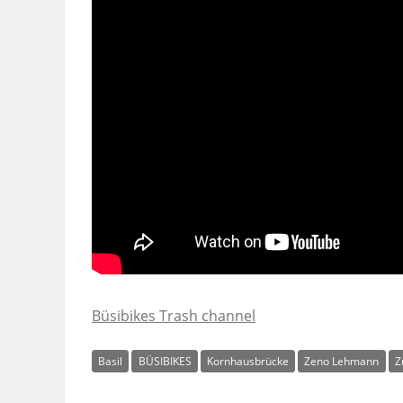
Büsibikes Trash channel
Basil
BÜSIBIKES
Kornhausbrücke
Zeno Lehmann
Z