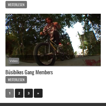
WEITERLESEN
Video
Büsibikes Gang Members
WEITERLESEN
1
2
3
Nächste
»
Beitragsnavigation
Beiträge