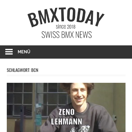
Zum
BMXTO
Inhalt
springen
BMX News Schweiz
MENÜ
SCHLAGWORT: BCN